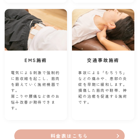
EMS施術
交通事故施術
電気による刺激で強制的
事故による「むちうち」
に筋収縮を起こし、筋肉
などの痛みや、患部の炎
を鍛えていく施術機器で
症を早期に緩和します。
す。
損傷した筋肉や靭帯、神
肩こりや腰痛など体のお
経の治癒を促進する施術
悩み改善が期待できま
です。
す。
料金表はこちら