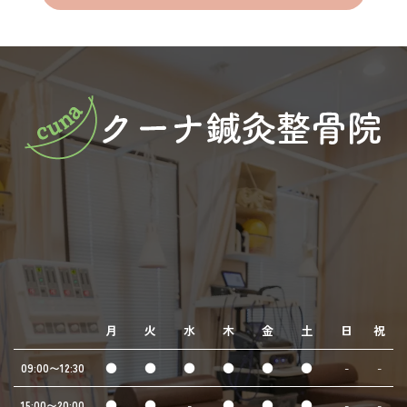
月
火
水
木
金
土
日
祝
●
●
●
●
●
●
-
-
09:00〜12:30
●
●
-
●
●
●
-
-
15:00〜20:00