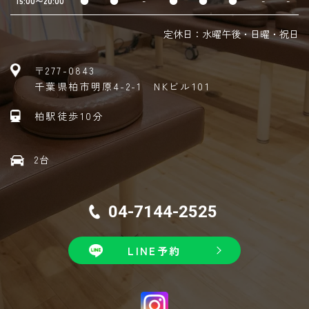
●
●
-
●
●
●
-
-
15:00〜20:00
定休日：水曜午後・日曜・祝日
〒277-0843
千葉県柏市明原4-2-1 NKビル101
柏駅徒歩10分
2台
04-7144-2525
LINE予約