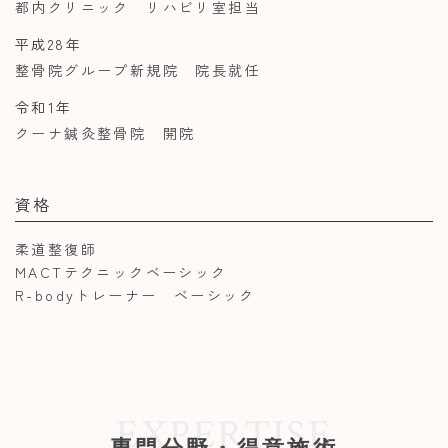
都内クリニック リハビリ室担当
平成28年
整骨院グループ新規院 院長就任
令和1年
クーナ鍼灸整骨院 開院
資格
柔道整復師
MACTテクニックベーシック
R-bodyトレーナー ベーシック
EXPERTISE
専門分野・得意施術