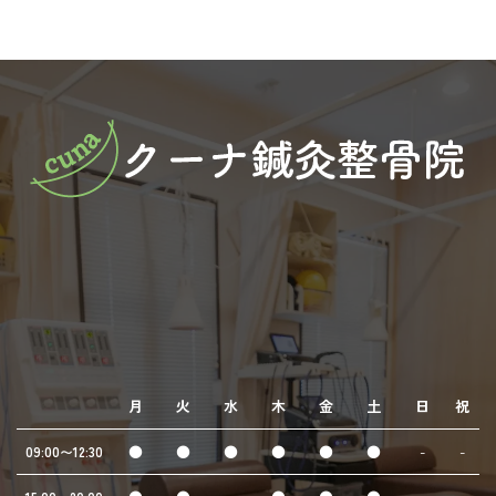
月
火
水
木
金
土
日
祝
●
●
●
●
●
●
-
-
09:00〜12:30