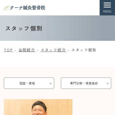
MENU
TOP
お知らせ
当院紹介
症状一覧
施術
スタッフ個別
TOP
当院紹介
スタッフ紹介
スタッフ個別
経歴・資格
専門分野・得意施術